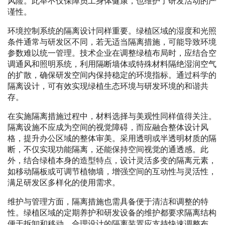
风险。此举不仅保障员工身体健康，也维护了研发活动的严
谨性。
环境控制系统的隔离设计同样重要。绿植区域的湿度和光照
条件通常与研发区不同，若无适当隔离措施，可能导致环境
参数难以统一管理。技术企业在调整绿植布局时，应结合空
调通风和照明系统，利用隔断墙体或特殊材料隔绝湿润空气
的扩散，确保研发空间内保持稳定的环境指标。通过科学的
隔离设计，可有效实现绿植生态环境与研发环境的和谐共
存。
在实施隔离措施过程中，材料选择与美观性同样值得关注。
隔离设施不应成为空间的视觉障碍，而应融合整体设计风
格，提升办公区域的整体审美。采用透明或半透明材质的隔
断，不仅实现功能隔离，还能保持空间视觉的通透感。此
外，结合绿植本身的造型特点，设计灵活多变的隔离元素，
如移动隔板或可调节植物墙，增强空间的互动性与灵活性，
满足研发区多样化的使用需求。
维护与管理方面，隔离措施也需具备便于清洁和调整的特
性。绿植区域的定期养护和研发设备的维护都要求隔离结构
便于拆卸和移动。合理设计的隔离装置应支持快速调整布