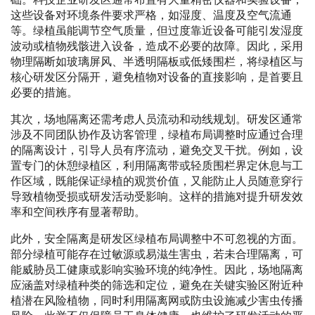
这些设备对环境条件要求严格，如湿度、温度及空气流通
等。绿植虽能调节空气质量，但过度靠近设备可能引发湿度
波动或植物残骸进入设备，造成不必要的故障。因此，采用
物理隔断如玻璃屏风、半透明隔板或低矮围栏，将绿植区与
核心研发区分隔开，避免植物对设备的直接影响，是首要且
必要的措施。
其次，场地隔离还需考虑人员流动和动线规划。研发区通常
涉及不同团队协作及访客管理，绿植布局调整时应通过合理
的隔离设计，引导人员有序流动，避免交叉干扰。例如，设
置专门的休憩绿植区，利用隔离带或轻质围栏界定休息与工
作区域，既能保证绿植的观赏价值，又能防止人员随意穿行
导致植物受损或研发活动受影响。这样的措施对提升研发效
率和空间秩序有显著帮助。
此外，安全隔离是研发区绿植布局调整中不可忽视的方面。
部分绿植可能存在过敏源或易滋生害虫，若未合理隔离，可
能威胁员工健康或影响实验环境的纯净性。因此，场地隔离
应涵盖对绿植种类的筛选和定位，避免在关键实验区附近种
植潜在风险植物，同时利用隔离网或防虫设施减少害虫传播