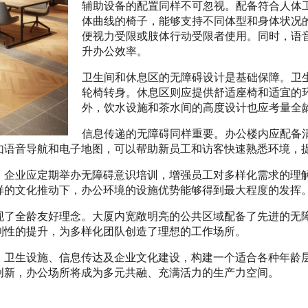
辅助设备的配置同样不可忽视。配备符合人体
体曲线的椅子，能够支持不同体型和身体状况
便视力受限或肢体行动受限者使用。同时，语
升办公效率。
卫生间和休息区的无障碍设计是基础保障。卫
轮椅转身。休息区则应提供舒适座椅和适宜的
外，饮水设施和茶水间的高度设计也应考量全
信息传递的无障碍同样重要。办公楼内应配备
如语音导航和电子地图，可以帮助新员工和访客快速熟悉环境，
。企业应定期举办无障碍意识培训，增强员工对多样化需求的理
样的文化推动下，办公环境的设施优势能够得到最大程度的发挥
现了全龄友好理念。大厦内宽敞明亮的公共区域配备了先进的无
利性的提升，为多样化团队创造了理想的工作场所。
、卫生设施、信息传达及企业文化建设，构建一个适合各种年龄
创新，办公场所将成为多元共融、充满活力的生产力空间。